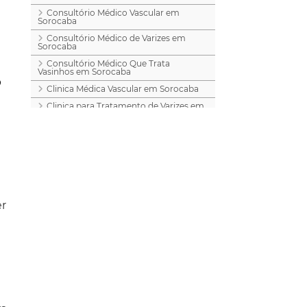
Consultório Médico Vascular em
Sorocaba
Consultório Médico de Varizes em
Sorocaba
Consultório Médico Que Trata
Vasinhos em Sorocaba
?
Clinica Médica Vascular em Sorocaba
Clinica para Tratamento de Varizes em
Sorocaba
Clinica para Tratamento de Vasinhos
em Sorocaba
Tratamento a Laser para Vasinhos em
Sorocaba
Tratamento a Laser de Vasos Nas
Pernas em Sorocaba
er
Tratamento a Laser para Varizes em
Sorocaba
Tratamento a Laser de Varizes em
Sorocaba
O Melhor Tratamento a Laser de
Vasinhos em Sorocaba
Cirurgia de Varizes em Sorocaba
Cirurgia de Varizes a Laser em