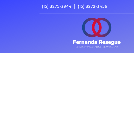
|
(15) 3275-3944
(15) 3272-3456