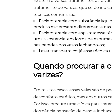
Existem diversos tratamentos para vari
tratamento de varizes, que serão indi
técnicas comuns são:
Escleroterapia com substância líquid
produto esclerosante diretamente nas 
Escleroterapia com espuma: essa técn
uma substância, em forma de espuma d
nas paredes dos vasos fechando-os;
Laser transdérmico: já essa técnica ut
Quando procurar a c
varizes?
Em muitos casos, essas veias são de 
desconforto estético, mas em outros c
Por isso, procure uma clínica para trata
dormência, sensação de peso e inchaço 