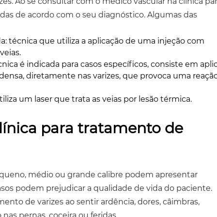
zes. Ao se consultar com o médico vascular na clínica pa
cadas de acordo com o seu diagnóstico. Algumas das
a: técnica que utiliza a aplicação de uma injeção com
veias.
ica é indicada para casos específicos, consiste em apli
ensa, diretamente nas varizes, que provoca uma reaçã
iliza um laser que trata as veias por lesão térmica.
línica para tratamento de
pequeno, médio ou grande calibre podem apresentar
asos podem prejudicar a qualidade de vida do paciente.
mento de varizes ao sentir ardência, dores, câimbras,
nas pernas, coceira ou feridas.