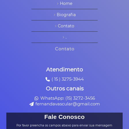
Home
Biografia
Contato
.
Contato
Atendimento
( 15 ) 3275-3944
Outros canais
WhatsApp: (15) 3272-3456
fernandavascular@gmail.com
Fale Conosco
Por favor preencha os campos abaixo para enviar sua mensagem